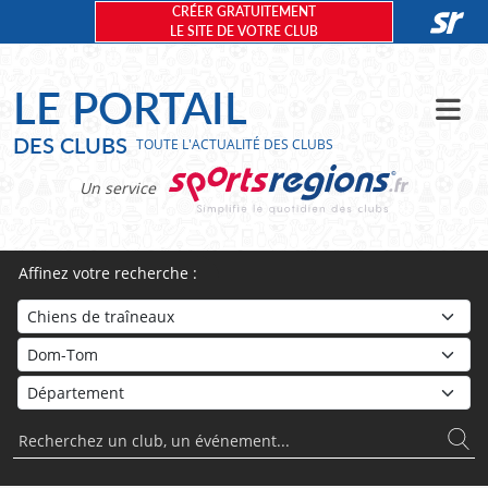
Panneau de gestion des cookies
CRÉER GRATUITEMENT
LE SITE DE VOTRE CLUB
LE PORTAIL
DES CLUBS
TOUTE L'ACTUALITÉ DES CLUBS
Un service
Affinez votre recherche :