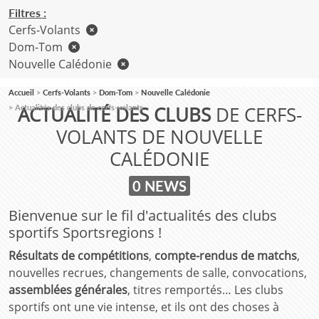
Filtres :
Cerfs-Volants
Dom-Tom
Nouvelle Calédonie
Accueil
Cerfs-Volants
Dom-Tom
Nouvelle Calédonie
ACTUALITÉ DES CLUBS
DE CERFS-
Actualités des clubs de cerfs-volants
VOLANTS DE NOUVELLE
CALÉDONIE
0 NEWS
Bienvenue sur le fil d'actualités des clubs
sportifs Sportsregions !
Résultats de compétitions
,
compte-rendus de matchs
,
nouvelles recrues, changements de salle, convocations,
assemblées générales
, titres remportés… Les clubs
sportifs ont une vie intense, et ils ont des choses à