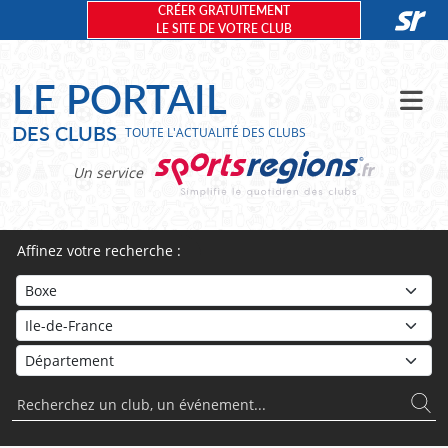
Panneau de gestion des cookies
CRÉER GRATUITEMENT
LE SITE DE VOTRE CLUB
LE PORTAIL
DES CLUBS
TOUTE L'ACTUALITÉ DES CLUBS
Un service
Affinez votre recherche :