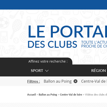
Panneau de gestion des cookies
LE PORTA
DES CLUBS
TOUTE L'ACTU
PROCHE DE C
Affinez votre recherche :
SPORT
RÉGION
Ballon au Poing
Centre-Val de 
Filtres :
Accueil
Ballon au Poing
Centre-Val de loire
Vidéos des clubs d