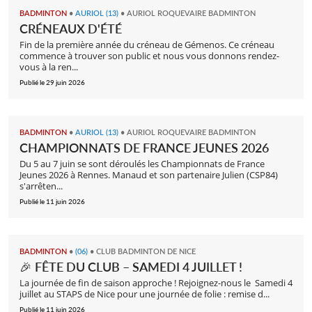
BADMINTON
•
AURIOL (13)
•
AURIOL ROQUEVAIRE BADMINTON
CRÉNEAUX D'ÉTÉ
Fin de la première année du créneau de Gémenos. Ce créneau
commence à trouver son public et nous vous donnons rendez-
vous à la ren...
Publié le 29 juin 2026
BADMINTON
•
AURIOL (13)
•
AURIOL ROQUEVAIRE BADMINTON
CHAMPIONNATS DE FRANCE JEUNES 2026
Du 5 au 7 juin se sont déroulés les Championnats de France
Jeunes 2026 à Rennes. Manaud et son partenaire Julien (CSP84)
s'arrêten...
Publié le 11 juin 2026
BADMINTON
•
(06)
•
CLUB BADMINTON DE NICE
🎉 FÊTE DU CLUB – SAMEDI 4 JUILLET !
La journée de fin de saison approche ! Rejoignez-nous le Samedi 4
juillet au STAPS de Nice pour une journée de folie : remise d...
Publié le 11 juin 2026