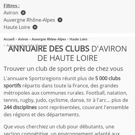
Filtres :
Aviron
Auvergne Rhône-Alpes
Haute Loire
Accueil
Aviron
Auvergne Rhône-Alpes
Haute Loire
ANNUAIRE DES CLUBS
D'AVIRON
Annuaire des clubs d'aviron
DE HAUTE LOIRE
Trouver un club de sport près de chez vous
L'annuaire Sportsregions réunit plus de
5 000 clubs
sportifs
répartis dans toute la France, des grandes
métropoles aux communes rurales. Football, natation,
tennis, rugby, judo, cyclisme, danse, tir à l'arc… plus de
244 disciplines
sont représentées, couvrant l'ensemble
des régions et des départements.
Que vous cherchiez un club pour débutants, une
section compétitive, un environnement adapté aux