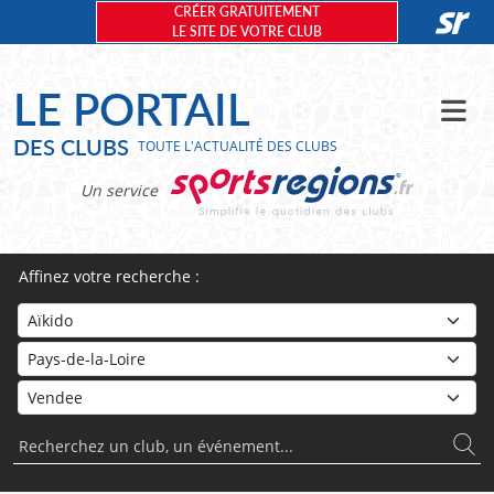
Panneau de gestion des cookies
CRÉER GRATUITEMENT
LE SITE DE VOTRE CLUB
LE PORTAIL
DES CLUBS
TOUTE L'ACTUALITÉ DES CLUBS
Un service
Affinez votre recherche :